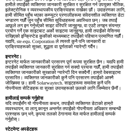
हामीले तपाईंको व्यक्तिगत जानकारी सुरक्षित र सुरक्षित गर्न उपयुक्त भौतिक,
इलेक्ट्रोनिक र व्यवस्थापकीय प्रक्रियाहरू राखेका छौं। उदाहरणका लागि,
हामी सीमित पहुँच भएका कम्प्युटर प्रणालीहरूमा संवेदनशील व्यक्तिगत डेटा
भण्डारण गर्छौं जुन पहुँच सीमित सुविधाहरूमा अवस्थित छन्। जब तपाईं
आफूले लग इन गर्नुभएको साइट वरिपरि जानुहुन्छ, वा एउटै लगइन संयन्त्र
प्रयोग गर्ने एक साइटबाट अर्को साइटमा जानुहुन्छ, हामी तपाईंको मेसिनमा
राखिएको इन्क्रिप्टेड कुकीको माध्यमबाट तपाईंको पहिचान प्रमाणित गर्छौं।
यद्यपि, ste-equ. Corporation ले त्यस्तो कुनै पनि जानकारी वा
प्रक्रियाहरूको सुरक्षा, शुद्धता वा पूर्णताको ग्यारेन्टी गर्दैन।
इन्टरनेट।
इन्टरनेट मार्फत जानकारीको प्रसारण पूर्ण रूपमा सुरक्षित छैन। यद्यपि हामी
तपाईंको व्यक्तिगत जानकारी सुरक्षित गर्न सक्दो प्रयास गर्छौं, हामी तपाईंको
व्यक्तिगत जानकारीको सुरक्षाको ग्यारेन्टी दिन सक्दैनौं | हाम्रो वेबसाइटमा
प्रसारित। व्यक्तिगत जानकारीको कुनै पनि प्रसारण तपाईंको आफ्नै
जोखिममा छ। हामी Solarwaytech. साइटहरूमा समावेश कुनै पनि
गोपनीयता सेटिङहरू वा सुरक्षा उपायहरूको छलको लागि जिम्मेवार छैनौं।
हामीलाई सम्पर्क गर्नुहोस
यदि तपाईंसँग यो गोपनीयता कथन, तपाईंको व्यक्तिगत डेटाको हाम्रो
व्यवस्थापन, वा लागू कानून अन्तर्गत तपाईंको गोपनीयता अधिकार सम्बन्धी
प्रश्नहरू छन् भने, कृपया तलको ठेगानामा मेल मार्फत हामीलाई सम्पर्क
गर्नुहोस्।
स्टेटमेन्ट अपडेटहरू