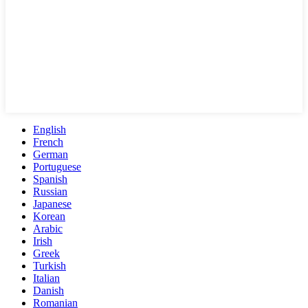
English
French
German
Portuguese
Spanish
Russian
Japanese
Korean
Arabic
Irish
Greek
Turkish
Italian
Danish
Romanian