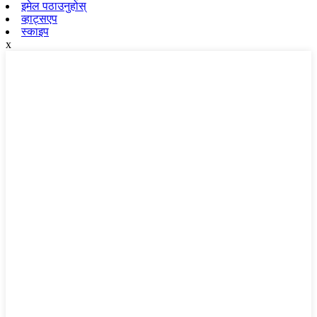
इमेल पठाउनुहोस्
व्हाट्सएप
स्काइप
x