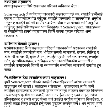
तथ्याङ्क सङ्कलन
आगन्तुकहरूबाट सिधै सङ्कलन गरिएको व्यक्तिगत डेटा।
Solarwaytech ले व्यक्तिगत जानकारी सङ्कलन गर्छ जब: तपाईंले हामीलाई
प्रश्न वा टिप्पणीहरू पेश गर्नुहुन्छ; तपाईंले जानकारी वा सामग्रीहरू अनुरोध
गर्नुहुन्छ; तपाईंले वारेन्टी वा पोस्ट-वारेन्टी सेवा र समर्थनको लागि अनुरोध
गर्नुहुन्छ; तपाईं सर्वेक्षणहरूमा भाग लिनुहुन्छ; र Solarwaytech. साइटहरूमा
वा तपाईंसँगको हाम्रो पत्राचारमा विशेष रूपमा प्रदान गरिएको अन्य
माध्यमबाट।
व्यक्तिगत डेटाको प्रकार।
प्रयोगकर्ताबाट सिधै सङ्कलन गरिएको जानकारीको प्रकारमा तपाईंको
नाम, तपाईंको कम्पनीको नाम, भौतिक सम्पर्क जानकारी, ठेगाना, बिलिङ र
डेलिभरी जानकारी, इमेल ठेगाना, तपाईंले प्रयोग गर्ने उत्पादनहरू, तपाईंको
उमेर, प्राथमिकताहरू, र रुचिहरू जस्ता जनसांख्यिकीय जानकारी र
तपाईंको उत्पादनको बिक्री वा स्थापनासँग सम्बन्धित जानकारी समावेश हुन
सक्छ।
गैर-व्यक्तिगत डेटा स्वचालित रूपमा सङ्कलन।
हामी Solarwaytech सँगको तपाईंको अन्तरक्रियाको बारेमा जानकारी
सङ्कलन गर्न सक्छौं। साइटहरू र सेवाहरू। उदाहरणका लागि, हामी
तपाईंको ब्राउजरबाट जानकारी प्राप्त गर्न हाम्रो साइटमा वेबसाइट विश्लेषण
उपकरणहरू प्रयोग गर्न सक्छौं, जसमा तपाईंले आउनुभएको साइट, खोज
इन्जिन(हरू) र हाम्रो साइट फेला पार्न तपाईंले प्रयोग गर्नुभएका किवर्डहरू, र
हाम्रो साइट भित्र तपाईंले हेर्नुभएका पृष्ठहरू समावेश छन्। थप रूपमा, हामी