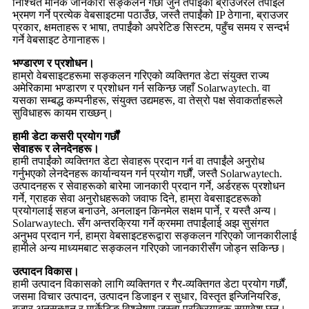
निश्चित मानक जानकारी सङ्कलन गर्छौं जुन तपाईंको ब्राउजरले तपाईंले
भ्रमण गर्ने प्रत्येक वेबसाइटमा पठाउँछ, जस्तै तपाईंको IP ठेगाना, ब्राउजर
प्रकार, क्षमताहरू र भाषा, तपाईंको अपरेटिङ सिस्टम, पहुँच समय र सन्दर्भ
गर्ने वेबसाइट ठेगानाहरू।
भण्डारण र प्रशोधन।
हाम्रो वेबसाइटहरूमा सङ्कलन गरिएको व्यक्तिगत डेटा संयुक्त राज्य
अमेरिकामा भण्डारण र प्रशोधन गर्न सकिन्छ जहाँ Solarwaytech. वा
यसका सम्बद्ध कम्पनीहरू, संयुक्त उद्यमहरू, वा तेस्रो पक्ष सेवाकर्ताहरूले
सुविधाहरू कायम राख्छन्।
हामी डेटा कसरी प्रयोग गर्छौं
सेवाहरू र लेनदेनहरू।
हामी तपाईंको व्यक्तिगत डेटा सेवाहरू प्रदान गर्न वा तपाईंले अनुरोध
गर्नुभएको लेनदेनहरू कार्यान्वयन गर्न प्रयोग गर्छौं, जस्तै Solarwaytech.
उत्पादनहरू र सेवाहरूको बारेमा जानकारी प्रदान गर्ने, अर्डरहरू प्रशोधन
गर्ने, ग्राहक सेवा अनुरोधहरूको जवाफ दिने, हाम्रा वेबसाइटहरूको
प्रयोगलाई सहज बनाउने, अनलाइन किनमेल सक्षम पार्ने, र यस्तै अन्य।
Solarwaytech. सँग अन्तरक्रिया गर्ने क्रममा तपाईंलाई अझ सुसंगत
अनुभव प्रदान गर्न, हाम्रा वेबसाइटहरूद्वारा सङ्कलन गरिएको जानकारीलाई
हामीले अन्य माध्यमबाट सङ्कलन गरिएको जानकारीसँग जोड्न सकिन्छ।
उत्पादन विकास।
हामी उत्पादन विकासको लागि व्यक्तिगत र गैर-व्यक्तिगत डेटा प्रयोग गर्छौं,
जसमा विचार उत्पादन, उत्पादन डिजाइन र सुधार, विस्तृत इन्जिनियरिङ,
बजार अनुसन्धान र मार्केटिङ विश्लेषण जस्ता प्रक्रियाहरू समावेश छन्।