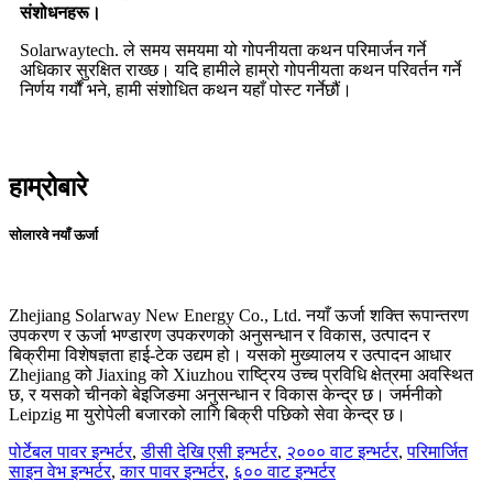
संशोधनहरू।
Solarwaytech. ले समय समयमा यो गोपनीयता कथन परिमार्जन गर्ने
अधिकार सुरक्षित राख्छ। यदि हामीले हाम्रो गोपनीयता कथन परिवर्तन गर्ने
निर्णय गर्यौं भने, हामी संशोधित कथन यहाँ पोस्ट गर्नेछौं।
हाम्रोबारे
सोलारवे नयाँ ऊर्जा
Zhejiang Solarway New Energy Co., Ltd. नयाँ ऊर्जा शक्ति रूपान्तरण
उपकरण र ऊर्जा भण्डारण उपकरणको अनुसन्धान र विकास, उत्पादन र
बिक्रीमा विशेषज्ञता हाई-टेक उद्यम हो। यसको मुख्यालय र उत्पादन आधार
Zhejiang को Jiaxing को Xiuzhou राष्ट्रिय उच्च प्रविधि क्षेत्रमा अवस्थित
छ, र यसको चीनको बेइजिङमा अनुसन्धान र विकास केन्द्र छ। जर्मनीको
Leipzig मा युरोपेली बजारको लागि बिक्री पछिको सेवा केन्द्र छ।
पोर्टेबल पावर इन्भर्टर
,
डीसी देखि एसी इन्भर्टर
,
२००० वाट इन्भर्टर
,
परिमार्जित
साइन वेभ इन्भर्टर
,
कार पावर इन्भर्टर
,
६०० वाट इन्भर्टर