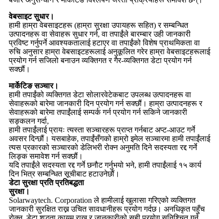
वेबसाइट सुधार।
हामी हाम्रा वेबसाइटहरू (हाम्रा सुरक्षा उपायहरू सहित) र सम्बन्धित
उत्पादनहरू वा सेवाहरू सुधार गर्न, वा तपाईंले बारम्बार उही जानकारी
प्रविष्ट गर्नुपर्ने आवश्यकतालाई हटाएर वा तपाईंको विशेष प्राथमिकता वा
रुचि अनुसार हाम्रा वेबसाइटहरूलाई अनुकूलित गरेर हाम्रा वेबसाइटहरूलाई
प्रयोग गर्न सजिलो बनाउन व्यक्तिगत र गैर-व्यक्तिगत डेटा प्रयोग गर्न
सक्छौं।
मार्केटिङ सञ्चार।
हामी तपाईंको व्यक्तिगत डेटा सोलारवेटेकबाट उपलब्ध उत्पादनहरू वा
सेवाहरूको बारेमा जानकारी दिन प्रयोग गर्न सक्छौं। हाम्रा उत्पादनहरू र
सेवाहरूको बारेमा तपाईंलाई सम्पर्क गर्न प्रयोग गर्न सकिने जानकारी
सङ्कलन गर्दा,
हामी तपाईंलाई प्रायः त्यस्ता सञ्चारहरू प्राप्त गर्नबाट अप्ट-आउट गर्ने
अवसर दिन्छौं। यसबाहेक, तपाईंसँगको हाम्रो इमेल सञ्चारमा हामी तपाईंलाई
त्यस प्रकारको सञ्चारको डेलिभरी रोक्न अनुमति दिने सदस्यता रद्द गर्ने
लिङ्क समावेश गर्न सक्छौं।
यदि तपाईंले सदस्यता रद्द गर्ने छनौट गर्नुभयो भने, हामी तपाईंलाई १५ कार्य
दिन भित्र सम्बन्धित सूचीबाट हटाउनेछौं।
डेटा सुरक्षा प्रति प्रतिबद्धता
सुरक्षा।
Solarwaytech. Corporation ले हामीलाई खुलासा गरिएको व्यक्तिगत
जानकारी सुरक्षित राख्न उचित सावधानीहरू प्रयोग गर्दछ। अनधिकृत पहुँच
रोक्न, डेटा शुद्धता कायम राख्न र जानकारीको सही प्रयोग सुनिश्चित गर्न,