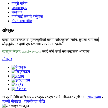
हाम्रो बारेमा
उत्पादनहरू
समाचार
हामीलाई सम्पर्क गर्नुहोस
गोपनीयता नीति
सोधपुछ
हाम्रा उत्पादनहरू वा मूल्यसूचीको बारेमा सोधपुछको लागि, कृपया हामीलाई
छोड्नुहोस् र हामी २४ घण्टामा सम्पर्कमा रहनेछौं।
मैत्रीपूर्ण लिङ्क: apsolway.com
स्मार्ट सौर्य ऊर्जा समाधानहरूको अग्रगामी
सोधपुछ
© प्रतिलिपि अधिकार - २०२०-२०२५ : सबै अधिकार सुरक्षित।
साइटम्याप
-
एएमपी मोबाइल
-
गोपनीयता नीति