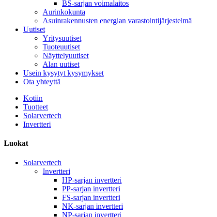
BS-sarjan voimalaitos
Aurinkokunta
Asuinrakennusten energian varastointijärjestelmä
Uutiset
Yritysuutiset
Tuoteuutiset
Näyttelyuutiset
Alan uutiset
Usein kysytyt kysymykset
Ota yhteyttä
Kotiin
Tuotteet
Solarvertech
Invertteri
Luokat
Solarvertech
Invertteri
HP-sarjan invertteri
PP-sarjan invertteri
FS-sarjan invertteri
NK-sarjan invertteri
NP-sarjan invertteri