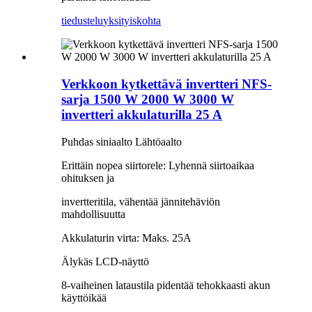
tiedustelu
yksityiskohta
Verkkoon kytkettävä invertteri NFS-
sarja 1500 W 2000 W 3000 W
invertteri akkulaturilla 25 A
Puhdas siniaalto Lähtöaalto
Erittäin nopea siirtorele: Lyhennä siirtoaikaa
ohituksen ja
invertteritila, vähentää jännitehäviön
mahdollisuutta
Akkulaturin virta: Maks. 25A
Älykäs LCD-näyttö
8-vaiheinen lataustila pidentää tehokkaasti akun
käyttöikää