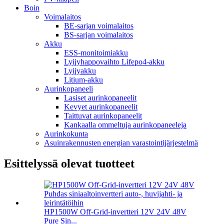
Boin
Voimalaitos
BE-sarjan voimalaitos
BS-sarjan voimalaitos
Akku
ESS-monitoimiakku
Lyijyhappovaihto Lifepo4-akku
Lyijyakku
Litium-akku
Aurinkopaneeli
Lasiset aurinkopaneelit
Kevyet aurinkopaneelit
Taittuvat aurinkopaneelit
Kankaalla ommeltuja aurinkopaneeleja
Aurinkokunta
Asuinrakennusten energian varastointijärjestelmä
Esittelyssä olevat tuotteet
HP1500W Off-Grid-invertteri 12V 24V 48V
Pure Sin...