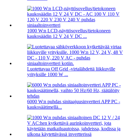
1000 W:n LCD-näyttösovellus/tietokoneen
kaukosäädin 12 V 24 V DC ...
Luotettavaa Off Grid -virtalähdettä liikkuville
yrityksille 1000 W ...
6000 W:n puhdas sinitaajuusinvertteri APP PC -
kaukosäätimellä...