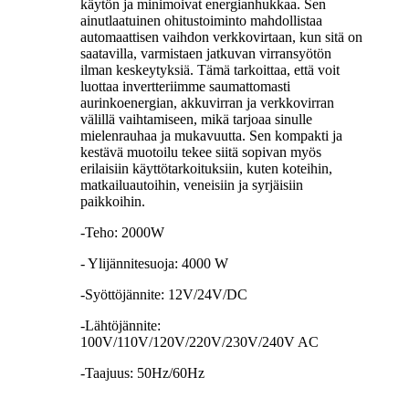
käytön ja minimoivat energianhukkaa. Sen
ainutlaatuinen ohitustoiminto mahdollistaa
automaattisen vaihdon verkkovirtaan, kun sitä on
saatavilla, varmistaen jatkuvan virransyötön
ilman keskeytyksiä. Tämä tarkoittaa, että voit
luottaa invertteriimme saumattomasti
aurinkoenergian, akkuvirran ja verkkovirran
välillä vaihtamiseen, mikä tarjoaa sinulle
mielenrauhaa ja mukavuutta. Sen kompakti ja
kestävä muotoilu tekee siitä sopivan myös
erilaisiin käyttötarkoituksiin, kuten koteihin,
matkailuautoihin, veneisiin ja syrjäisiin
paikkoihin.
-Teho: 2000W
- Ylijännitesuoja: 4000 W
-Syöttöjännite: 12V/24V/DC
-Lähtöjännite:
100V/110V/120V/220V/230V/240V AC
-Taajuus: 50Hz/60Hz