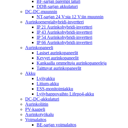
BF-sarjan parempi laturi
DDB-sarjan akkulaturi
DC-DC-muunnin
NT-sarjan 24 V:sta 12 V:iin muunnin
Aurinkoenergiahybridi-invertteri
IP 21 Aurinkohybridi-invertteri
IP 43 Aurinkohybridi-invertteri
IP 54 Aurinkohybridi-invertteri
IP 66 Aurinkohybridi-invertteri
Aurinkopaneeli
Lasiset aurinkopaneelit
Kevyet aurinkopaneelit
Kankaalla ommeltuja aurinkopaneeleja
Taittuvat aurinkopaneelit
Akku
Lyijyakku
Litium-akku
ESS-monitoimiakku
Lyijyhappovaihto Lifepo4-akku
DC-DC-akkulaturi
Aurinkoliitin
PV-kaapeli
Aurinkotyökalu
Voimalaitos
BE-sarjan voimalaitos