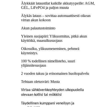
Älykkäät lataustilat kaikille akkutyypeille: AGM,
GEL, LiFePO4 ja paljon muuta
Älykäs lataus – sovittaa automaattisesti oikean
virran akun kokoon
Akun palautustoiminto
Yleinen suojapiiri: Ylikuormitus, pitkä akun
käyttöikä, maasulkusuojaus
Oikosulku, ylikuumeneminen, pehmeä
käynnistys.
100 % todellinen nimellisteho, suuri
ylijännitesuojaus
2 vuoden takuu ja erinomainen huoltopalvelu
Tehtaan oletusväri: Musta
Virtaa sähköverkkoyhteyden ulkopuolella
olevaan kotiisi tai mökkiisi
Täydellinen kumppani veneilyyn ja