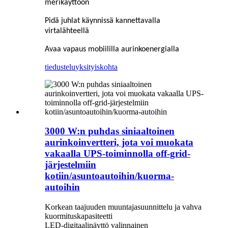
merikäyttöön
Pidä juhlat käynnissä kannettavalla
virtalähteellä
Avaa vapaus mobiililla aurinkoenergialla
tiedustelu
yksityiskohta
3000 W:n puhdas siniaaltoinen
aurinkoinvertteri, jota voi muokata
vakaalla UPS-toiminnolla off-grid-
järjestelmiin
kotiin/asuntoautoihin/kuorma-
autoihin
Korkean taajuuden muuntajasuunnittelu ja vahva
kuormituskapasiteetti
LED-digitaalinäyttö valinnainen