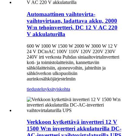
Automaattinen vaihtovirta-
vaihtovirtaan, ladattava akku, 2000
W:n tehoinvertteri, DC 12 V AC 220
V akkulaturilla
600 W 1000 W 1500 W 2000 W 3000 W 12 V
24 V DC
to
AC 100V 110V 120V 220V 230V
240V irti verkosta Puhdas siniaaltovirta
Invertteri
koti- ja toimistolaitteisiin, kannettaviin
sähkölaitteisiin, ajoneuvoihin, jahteihin ja
sähköverkon ulkopuolisiin
aurinkosähköjärjestelmiin
tiedustelu
yksityiskohta
Verkkoon kytkettävä invertteri 12 V
1500 W:n invertteri akkulaturilla DC-
AC-invertteri vaihtovirtalaturilla UPS