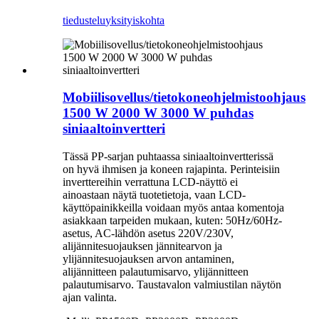
tiedustelu
yksityiskohta
Mobiilisovellus/tietokoneohjelmistoohjaus
1500 W 2000 W 3000 W puhdas
siniaaltoinvertteri
Tässä PP-sarjan puhtaassa siniaaltoinvertterissä
on hyvä ihmisen ja koneen rajapinta. Perinteisiin
inverttereihin verrattuna LCD-näyttö ei
ainoastaan ​​näytä tuotetietoja, vaan LCD-
käyttöpainikkeilla voidaan myös antaa komentoja
asiakkaan tarpeiden mukaan, kuten: 50Hz/60Hz-
asetus, AC-lähdön asetus 220V/230V,
alijännitesuojauksen jännitearvon ja
ylijännitesuojauksen arvon antaminen,
alijännitteen palautumisarvo, ylijännitteen
palautumisarvo. Taustavalon valmiustilan näytön
ajan valinta.