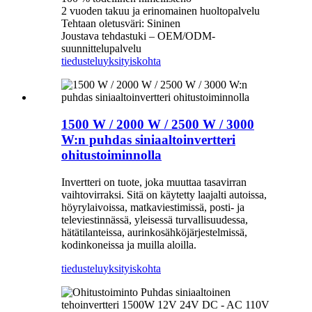
2 vuoden takuu ja erinomainen huoltopalvelu
Tehtaan oletusväri: Sininen
Joustava tehdastuki – OEM/ODM-
suunnittelupalvelu
tiedustelu
yksityiskohta
1500 W / 2000 W / 2500 W / 3000
W:n puhdas siniaaltoinvertteri
ohitustoiminnolla
Invertteri on tuote, joka muuttaa tasavirran
vaihtovirraksi. Sitä on käytetty laajalti autoissa,
höyrylaivoissa, matkaviestimissä, posti- ja
televiestinnässä, yleisessä turvallisuudessa,
hätätilanteissa, aurinkosähköjärjestelmissä,
kodinkoneissa ja muilla aloilla.
tiedustelu
yksityiskohta