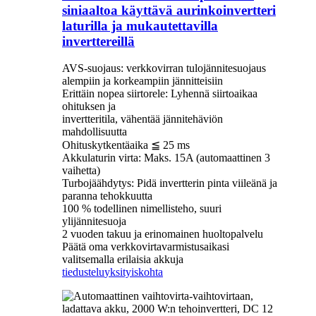
siniaaltoa käyttävä aurinkoinvertteri
laturilla ja mukautettavilla
inverttereillä
AVS-suojaus: verkkovirran tulojännitesuojaus
alempiin ja korkeampiin jännitteisiin
Erittäin nopea siirtorele: Lyhennä siirtoaikaa
ohituksen ja
invertteritila, vähentää jännitehäviön
mahdollisuutta
Ohituskytkentäaika ≦ 25 ms
Akkulaturin virta: Maks. 15A (automaattinen 3
vaihetta)
Turbojäähdytys: Pidä invertterin pinta viileänä ja
paranna tehokkuutta
100 % todellinen nimellisteho, suuri
ylijännitesuoja
2 vuoden takuu ja erinomainen huoltopalvelu
Päätä oma verkkovirtavarmistusaikasi
valitsemalla erilaisia ​​akkuja
tiedustelu
yksityiskohta