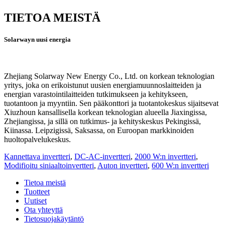
TIETOA MEISTÄ
Solarwayn uusi energia
Zhejiang Solarway New Energy Co., Ltd. on korkean teknologian
yritys, joka on erikoistunut uusien energiamuunnoslaitteiden ja
energian varastointilaitteiden tutkimukseen ja kehitykseen,
tuotantoon ja myyntiin. Sen pääkonttori ja tuotantokeskus sijaitsevat
Xiuzhoun kansallisella korkean teknologian alueella Jiaxingissa,
Zhejiangissa, ja sillä on tutkimus- ja kehityskeskus Pekingissä,
Kiinassa. Leipzigissä, Saksassa, on Euroopan markkinoiden
huoltopalvelukeskus.
Kannettava invertteri
,
DC-AC-invertteri
,
2000 W:n invertteri
,
Modifioitu siniaaltoinvertteri
,
Auton invertteri
,
600 W:n invertteri
Tietoa meistä
Tuotteet
Uutiset
Ota yhteyttä
Tietosuojakäytäntö