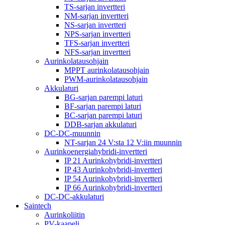
TS-sarjan invertteri
NM-sarjan invertteri
NS-sarjan invertteri
NPS-sarjan invertteri
TFS-sarjan invertteri
NFS-sarjan invertteri
Aurinkolatausohjain
MPPT aurinkolatausohjain
PWM-aurinkolatausohjain
Akkulaturi
BG-sarjan parempi laturi
BF-sarjan parempi laturi
BC-sarjan parempi laturi
DDB-sarjan akkulaturi
DC-DC-muunnin
NT-sarjan 24 V:sta 12 V:iin muunnin
Aurinkoenergiahybridi-invertteri
IP 21 Aurinkohybridi-invertteri
IP 43 Aurinkohybridi-invertteri
IP 54 Aurinkohybridi-invertteri
IP 66 Aurinkohybridi-invertteri
DC-DC-akkulaturi
Saintech
Aurinkoliitin
PV-kaapeli