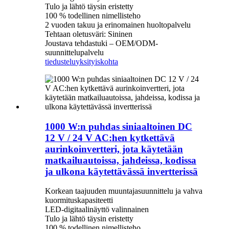
Tulo ja lähtö täysin eristetty
100 % todellinen nimellisteho
2 vuoden takuu ja erinomainen huoltopalvelu
Tehtaan oletusväri: Sininen
Joustava tehdastuki – OEM/ODM-
suunnittelupalvelu
tiedustelu
yksityiskohta
1000 W:n puhdas siniaaltoinen DC
12 V / 24 V AC:hen kytkettävä
aurinkoinvertteri, jota käytetään
matkailuautoissa, jahdeissa, kodissa
ja ulkona käytettävässä invertterissä
Korkean taajuuden muuntajasuunnittelu ja vahva
kuormituskapasiteetti
LED-digitaalinäyttö valinnainen
Tulo ja lähtö täysin eristetty
100 % todellinen nimellisteho