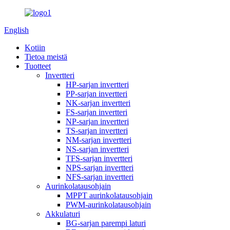
English
Kotiin
Tietoa meistä
Tuotteet
Invertteri
HP-sarjan invertteri
PP-sarjan invertteri
NK-sarjan invertteri
FS-sarjan invertteri
NP-sarjan invertteri
TS-sarjan invertteri
NM-sarjan invertteri
NS-sarjan invertteri
TFS-sarjan invertteri
NPS-sarjan invertteri
NFS-sarjan invertteri
Aurinkolatausohjain
MPPT aurinkolatausohjain
PWM-aurinkolatausohjain
Akkulaturi
BG-sarjan parempi laturi