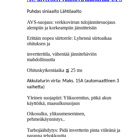
Puhdas siniaalto Lähtöaalto
AVS-suojaus: verkkovirran tulojännitesuojaus
alempiin ja korkeampiin jännitteisiin
Erittäin nopea siirtorele: Lyhennä siirtoaikaa
ohituksen ja
invertteritila, vähentää jännitehäviön
mahdollisuutta
Ohituskytkentäaika ≦ 25 ms
Akkulaturin virta: Maks. 15A (automaattinen 3
vaihetta)
Yleinen suojapiiri: Ylikuormitus, pitkä akun
käyttöikä, maasulkusuojaus
Oikosulku, ylikuumeneminen,
pehmeäkäynnistys
..
Turbojäähdytys: Pidä invertterin pinta viileänä ja
paranna tehokkuutta