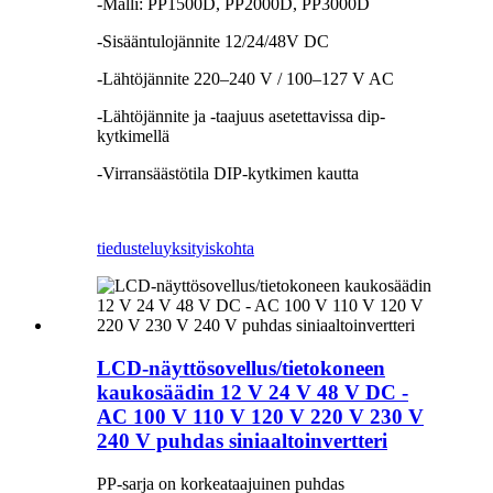
-Malli: PP1500D, PP2000D, PP3000D
-Sisääntulojännite 12/24/48V DC
-Lähtöjännite 220–240 V / 100–127 V AC
-Lähtöjännite ja -taajuus asetettavissa dip-
kytkimellä
-Virransäästötila DIP-kytkimen kautta
tiedustelu
yksityiskohta
LCD-näyttösovellus/tietokoneen
kaukosäädin 12 V 24 V 48 V DC -
AC 100 V 110 V 120 V 220 V 230 V
240 V puhdas siniaaltoinvertteri
PP-sarja on korkeataajuinen puhdas