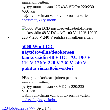
siniaaltoinvertteri,
pystyy muuntamaan 12/24/48 VDC:n 220/230
VAC:ksi
laajan valikoiman vaihtovirtakuormia varten.
tiedustelu
yksityiskohta
5000 W:n LCD-
näyttösovellus/tietokoneen
kaukosäädin 48 V DC - AC 100 V
110 V 120 V 220 V 230 V 240 V
puhdas siniaaltoinvertteri
PP-sarja on korkeataajuinen puhdas
siniaaltoinvertteri,
pystyy muuntamaan 48 VDC:n 220/230
VAC:ksi
laajan valikoiman vaihtovirtakuormia varten.
tiedustelu
yksityiskohta
1
2
3
4
5
6
Seuraava >
>>
Sivu 1 / 7