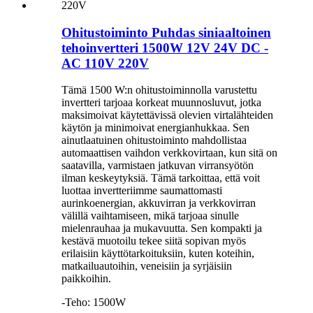
Ohitustoiminto Puhdas siniaaltoinen
tehoinvertteri 1500W 12V 24V DC -
AC 110V 220V
Tämä 1500 W:n ohitustoiminnolla varustettu
invertteri tarjoaa korkeat muunnosluvut, jotka
maksimoivat käytettävissä olevien virtalähteiden
käytön ja minimoivat energianhukkaa. Sen
ainutlaatuinen ohitustoiminto mahdollistaa
automaattisen vaihdon verkkovirtaan, kun sitä on
saatavilla, varmistaen jatkuvan virransyötön
ilman keskeytyksiä. Tämä tarkoittaa, että voit
luottaa invertteriimme saumattomasti
aurinkoenergian, akkuvirran ja verkkovirran
välillä vaihtamiseen, mikä tarjoaa sinulle
mielenrauhaa ja mukavuutta. Sen kompakti ja
kestävä muotoilu tekee siitä sopivan myös
erilaisiin käyttötarkoituksiin, kuten koteihin,
matkailuautoihin, veneisiin ja syrjäisiin
paikkoihin.
-Teho: 1500W